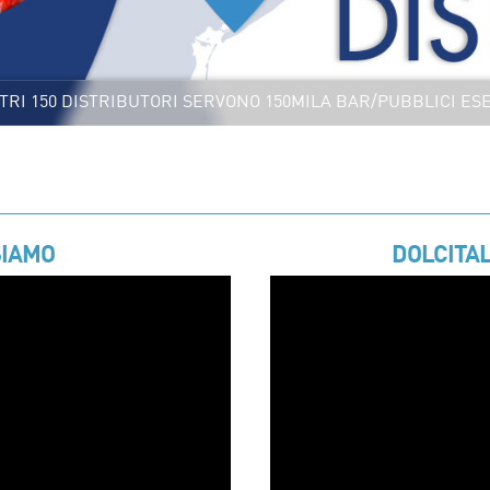
STRI 150 DISTRIBUTORI SERVONO 150MILA BAR/PUBBLICI ESE
SIAMO
DOLCITAL