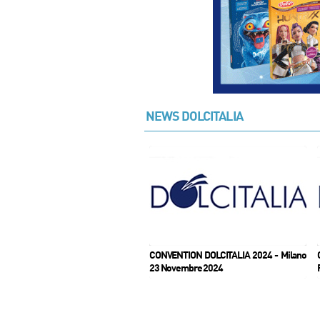
NEWS DOLCITALIA
ET for KIDS - CODICE VIOLA 4nd
CONVENTION DOLCITALIA 2024 - Milano
ion - Milano 23 Novembre 2024
23 Novembre 2024