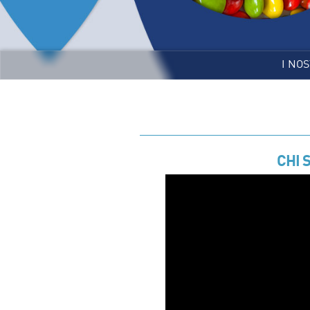
I NO
CHI 