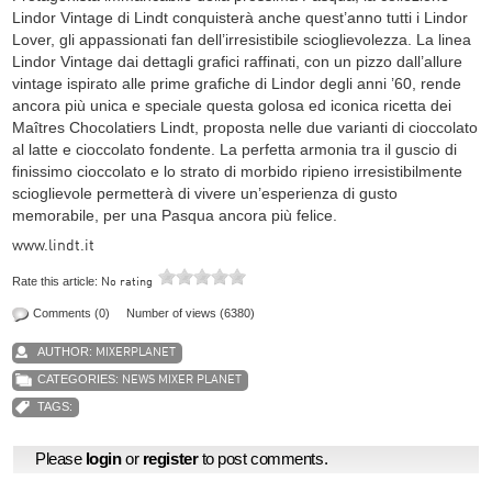
Lindor Vintage di Lindt conquisterà anche quest’anno tutti i Lindor
Lover, gli appassionati fan dell’irresistibile scioglievolezza. La linea
Lindor Vintage dai dettagli grafici raffinati, con un pizzo dall’allure
vintage ispirato alle prime grafiche di Lindor degli anni ’60, rende
ancora più unica e speciale questa golosa ed iconica ricetta dei
Maîtres Chocolatiers Lindt, proposta nelle due varianti di cioccolato
al latte e cioccolato fondente. La perfetta armonia tra il guscio di
finissimo cioccolato e lo strato di morbido ripieno irresistibilmente
scioglievole permetterà di vivere un’esperienza di gusto
memorabile, per una Pasqua ancora più felice.
www.lindt.it
Rate this article:
No rating
Comments (0)
Number of views (6380)
AUTHOR:
MIXERPLANET
CATEGORIES:
NEWS MIXER PLANET
TAGS:
Please
login
or
register
to post comments.