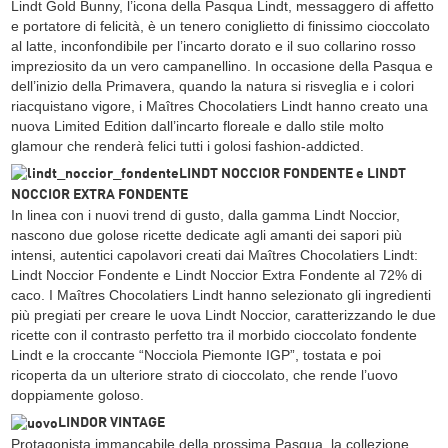
Lindt Gold Bunny, l’icona della Pasqua Lindt, messaggero di affetto
e portatore di felicità, è un tenero coniglietto di finissimo cioccolato
al latte, inconfondibile per l’incarto dorato e il suo collarino rosso
impreziosito da un vero campanellino. In occasione della Pasqua e
dell’inizio della Primavera, quando la natura si risveglia e i colori
riacquistano vigore, i Maîtres Chocolatiers Lindt hanno creato una
nuova Limited Edition dall’incarto floreale e dallo stile molto
glamour che renderà felici tutti i golosi fashion-addicted.
LINDT NOCCIOR FONDENTE e LINDT
NOCCIOR EXTRA FONDENTE
In linea con i nuovi trend di gusto, dalla gamma Lindt Noccior,
nascono due golose ricette dedicate agli amanti dei sapori più
intensi, autentici capolavori creati dai Maîtres Chocolatiers Lindt:
Lindt Noccior Fondente e Lindt Noccior Extra Fondente al 72% di
caco. I Maîtres Chocolatiers Lindt hanno selezionato gli ingredienti
più pregiati per creare le uova Lindt Noccior, caratterizzando le due
ricette con il contrasto perfetto tra il morbido cioccolato fondente
Lindt e la croccante “Nocciola Piemonte IGP”, tostata e poi
ricoperta da un ulteriore strato di cioccolato, che rende l’uovo
doppiamente goloso.
LINDOR VINTAGE
Protagonista immancabile della prossima Pasqua, la collezione