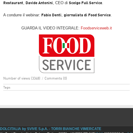
,
, CEO di
.
Restaurant
Davide Antonini
Scelgo Full Service
A condurre il webinar:
,
Fabio Denti
giornalista di Food Service
.
GUARDA IL VIDEO INTEGRALE:
Foodserviceweb.it
Number of views (3348)
/
Comments (0)
Tags:
DOLCITALIA by SVIVE S.p.A. - TORRI BIANCHE VIMERCATE