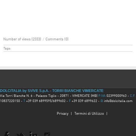
Number of views (2333)
/
Comments (0)
Tags:
DOLCITALIA by SVIVE S.p.A. - TORRI BIANCHE VIMERCATE
Via Torri Bianche N. 6 - Palazzo Tiglio - 20871 - VIMERCATE (MB)
P.IVA
02399000963 -
C.F.
10837220150 -
T
+39 039 6899595/6899602 -
F
+39 039 6899622 -
@
info@dolcitalia.com
Privacy
|
Termini di Utilizzo
|