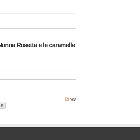
Nonna Rosetta e le caramelle
RSS
st