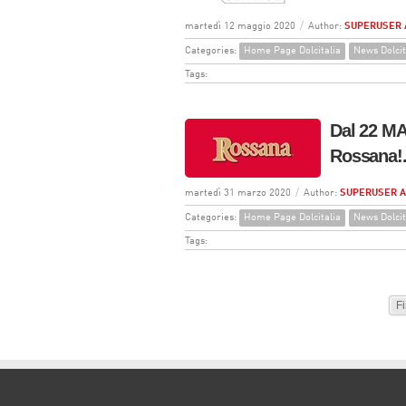
martedì 12 maggio 2020
/
Author:
SUPERUSER 
Categories:
Home Page Dolcitalia
News Dolcit
Tags:
Dal 22 MA
Rossana!
martedì 31 marzo 2020
/
Author:
SUPERUSER 
Categories:
Home Page Dolcitalia
News Dolcit
Tags:
Fi