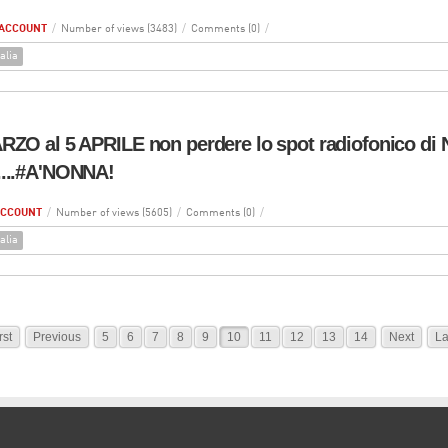
ACCOUNT
/
Number of views (3483)
/
Comments (0)
/
alia
RZO al 5 APRILE non perdere lo spot radiofonico di 
....#A'NONNA!
ACCOUNT
/
Number of views (5605)
/
Comments (0)
/
alia
rst
Previous
5
6
7
8
9
10
11
12
13
14
Next
La