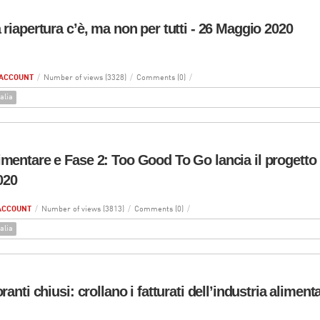
 riapertura c’è, ma non per tutti - 26 Maggio 2020
ACCOUNT
/
Number of views (3328)
/
Comments (0)
/
alia
imentare e Fase 2: Too Good To Go lancia il progetto
020
ACCOUNT
/
Number of views (3813)
/
Comments (0)
/
alia
oranti chiusi: crollano i fatturati dell’industria alimen