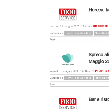
Horeca, la
martedì 26 maggio 2020
/
Author:
SUPERUSER 
Categories:
Home Page Dolcitalia
News Dolcit
Tags:
Spreco al
Maggio 2
venerdì 15 maggio 2020
/
Author:
SUPERUSER 
Categories:
Home Page Dolcitalia
News Dolcit
Tags:
Bar e rist