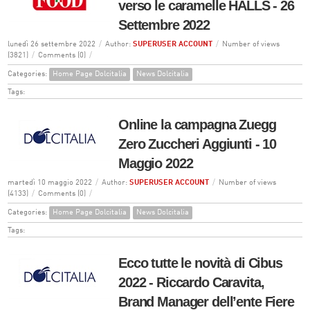
verso le caramelle HALLS - 26
Settembre 2022
lunedì 26 settembre 2022
/
Author:
SUPERUSER ACCOUNT
/
Number of views
(3821)
/
Comments (0)
/
Categories:
Home Page Dolcitalia
News Dolcitalia
Tags:
Online la campagna Zuegg
Zero Zuccheri Aggiunti - 10
Maggio 2022
martedì 10 maggio 2022
/
Author:
SUPERUSER ACCOUNT
/
Number of views
(4133)
/
Comments (0)
/
Categories:
Home Page Dolcitalia
News Dolcitalia
Tags:
Ecco tutte le novità di Cibus
2022 - Riccardo Caravita,
Brand Manager dell’ente Fiere