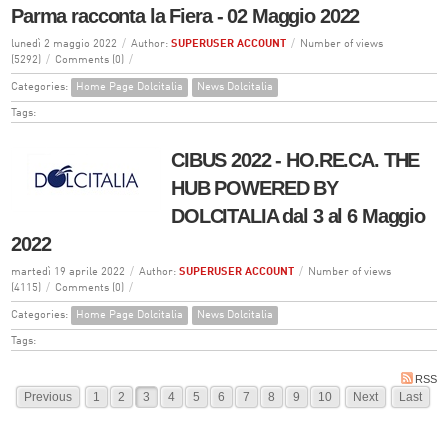
Parma racconta la Fiera - 02 Maggio 2022
lunedì 2 maggio 2022
/
Author:
SUPERUSER ACCOUNT
/
Number of views
(5292)
/
Comments (0)
/
Categories:
Home Page Dolcitalia
News Dolcitalia
Tags:
CIBUS 2022 - HO.RE.CA. THE
HUB POWERED BY
DOLCITALIA dal 3 al 6 Maggio
2022
martedì 19 aprile 2022
/
Author:
SUPERUSER ACCOUNT
/
Number of views
(4115)
/
Comments (0)
/
Categories:
Home Page Dolcitalia
News Dolcitalia
Tags:
RSS
Previous
1
2
3
4
5
6
7
8
9
10
Next
Last