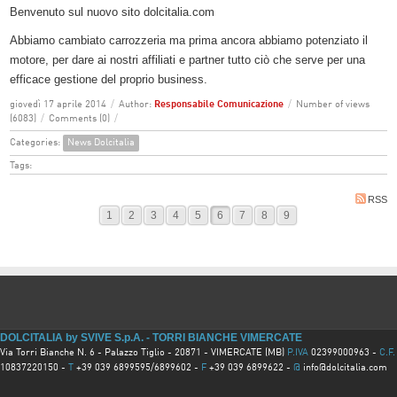
Benvenuto sul nuovo sito dolcitalia.com
Abbiamo cambiato carrozzeria ma prima ancora abbiamo potenziato il
motore, per dare ai nostri affiliati e partner tutto ciò che serve per una
efficace gestione del proprio business.
giovedì 17 aprile 2014
/
Author:
Responsabile Comunicazione
/
Number of views
(6083)
/
Comments (0)
/
Categories:
News Dolcitalia
Tags:
RSS
1
2
3
4
5
6
7
8
9
DOLCITALIA by SVIVE S.p.A. - TORRI BIANCHE VIMERCATE
Via Torri Bianche N. 6 - Palazzo Tiglio - 20871 - VIMERCATE (MB)
P.IVA
02399000963 -
C.F.
10837220150 -
T
+39 039 6899595/6899602 -
F
+39 039 6899622 -
@
info@dolcitalia.com