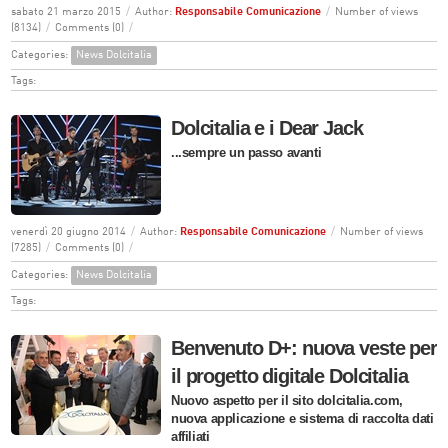
sabato 21 marzo 2015
/
Author:
Responsabile Comunicazione
/
Number of views
(8134)
/
Comments (0)
/
Categories:
News Dolcitalia
Tags:
Dolcitalia e i Dear Jack
...sempre un passo avanti
venerdì 20 giugno 2014
/
Author:
Responsabile Comunicazione
/
Number of views
(7285)
/
Comments (0)
/
Categories:
News Dolcitalia
Tags:
Benvenuto D+: nuova veste per
il progetto digitale Dolcitalia
Nuovo aspetto per il sito dolcitalia.com,
nuova applicazione e sistema di raccolta dati
affiliati