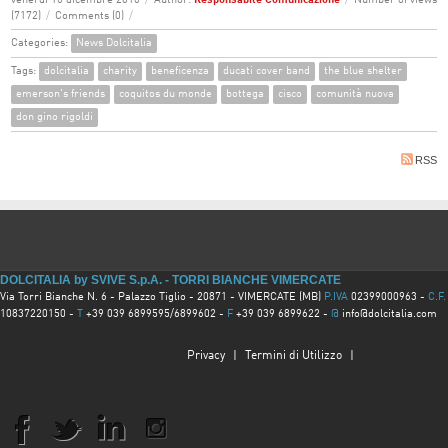
venerdì 16 dicembre 2016
/
Author:
Responsabile Comunicazione
/
Number of views
(7172)
/
Comments (0)
/
Categories:
News Dolcitalia
Tags:
dolcitalia
charity
beneficenza
ducati cover band
the blue shelter
emerson's friends
coquitos du monde
bottega
cisco
comunità nuova
don gino rigoldi
RSS
DOLCITALIA by SVIVE S.p.A. - TORRI BIANCHE VIMERCATE
Via Torri Bianche N. 6 - Palazzo Tiglio - 20871 - VIMERCATE (MB)
P.IVA
02399000963 -
C.F.
10837220150 -
T
+39 039 6899595/6899602 -
F
+39 039 6899622 -
@
info@dolcitalia.com
Privacy
|
Termini di Utilizzo
|